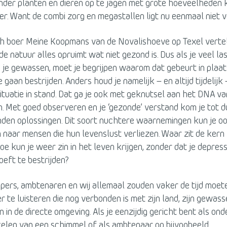
nder planten en dieren op te jagen met grote hoeveelheden
r. Want de combi zorg en megastallen ligt nu eenmaal niet v
h boer Meine Koopmans van de Novalishoeve op Texel verte
de natuur alles opruimt wat niet gezond is. Dus als je veel la
 je gewassen, moet je begrijpen waarom dat gebeurt in plaat
 gaan bestrijden. Anders houd je namelijk – en altijd tijdelijk
tuatie in stand. Dat ga je ook met geknutsel aan het DNA va
n. Met goed observeren en je ‘gezonde’ verstand kom je tot
nden oplossingen. Dit soort nuchtere waarnemingen kun je o
naar mensen die hun levenslust verliezen. Waar zit de kern
e kun je weer zin in het leven krijgen, zonder dat je depres
oeft te bestrijden?
ers, ambtenaren en wij allemaal zouden vaker de tijd moe
r te luisteren die nog verbonden is met zijn land, zijn gewasse
 in de directe omgeving. Als je eenzijdig gericht bent als on
kelen van een schimmel of als ambtenaar op bijvoobeeld