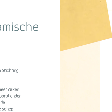
namische
 Stichting
meer raken
ooral onder
 de
ke schep