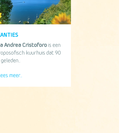
KANTIES
×
a Andrea Cristoforo
is een
roposofisch kuurhuis dat 90
Ontvang Antroposofie
 geleden...
Update
ees meer...
Vul je naam en mailadres in en ontvang iedere 2
weken Antroposofie Update. Al meer dan 8.000
mensen ontvangen gratis deze digitale
nieuwsbrief.