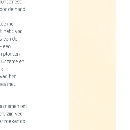
 kunstmest
oor de hand.
lde me
st hebt van
s van de
 – een
n planten
 duurzame en
ok
 van het
sies met
ten nemen om
n, zijn vee
derzoeker op