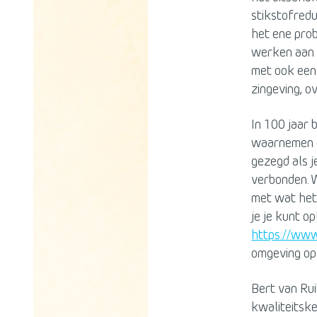
stikstofredu
het ene prob
werken aan 
met ook een 
zingeving, o
In 100 jaar 
waarnemen en
gezegd als 
verbonden. W
met wat het
je je kunt o
https://www
omgeving op 
Bert van Rui
kwaliteitsk