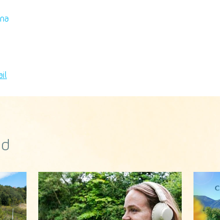
ina
od