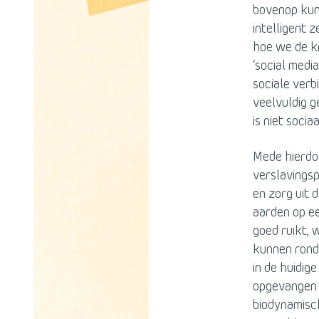
bovenop kunn
intelligent 
hoe we de k
‘social medi
sociale verb
veelvuldig ge
is niet soci
Mede hierdo
verslavingsp
en zorg uit
aarden op ee
goed ruikt, 
kunnen ronds
in de huidig
opgevangen m
biodynamisc