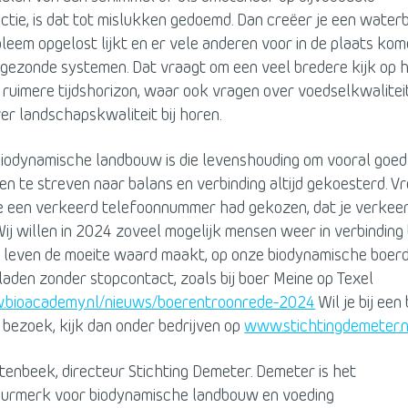
ctie, is dat tot mislukken gedoemd. Dan creëer je een waterb
leem opgelost lijkt en er vele anderen voor in de plaats kom
gezonde systemen. Dat vraagt om een veel bredere kijk op h
ruimere tijdshorizon, waar ook vragen over voedselkwaliteit
ver landschapskwaliteit bij horen.
biodynamische landbouw is die levenshouding om vooral goed
 te streven naar balans en verbinding altijd gekoesterd. V
je een verkeerd telefoonnummer had gekozen, dat je verkee
ij willen in 2024 zoveel mogelijk mensen weer in verbinding
 leven de moeite waard maakt, op onze biodynamische boerd
pladen zonder stopcontact, zoals bij boer Meine op Texel
.bioacademy.nl/nieuws/boerentroonrede-2024
Wil je bij een
bezoek, kijk dan onder bedrijven op
www.stichtingdemeter.n
tenbeek, directeur Stichting Demeter. Demeter is het
eurmerk voor biodynamische landbouw en voeding