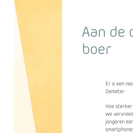
Aan de 
boer
Er is een ni
Demeter:
Hoe sterker
we vervreemd
jongeren een
smartphones 