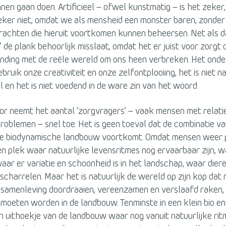
en gaan doen. Artificieel – ofwel kunstmatig – is het zeker
zeker niet, omdat we als mensheid een monster baren, zonde
rachten die hieruit voortkomen kunnen beheersen. Net als d
a’ de plank behoorlijk misslaat, omdat het er juist voor zorgt
inding met de reële wereld om ons heen verbreken. Het onder
bruik onze creativiteit en onze zelfontplooiing, het is niet na
aal en het is niet voedend in de ware zin van het woord.
or neemt het aantal ‘zorgvragers’ – vaak mensen met relati
roblemen – snel toe. Het is geen toeval dat de combinatie 
 de biodynamische landbouw voortkomt. Omdat mensen weer
n plek waar natuurlijke levensritmes nog ervaarbaar zijn, 
waar er variatie en schoonheid is in het landschap, waar dieren
charrelen. Maar het is natuurlijk de wereld op zijn kop dat
e samenleving doordraaien, vereenzamen en verslaafd raken,
oeten worden in de landbouw. Tenminste in een klein bio en
h uithoekje van de landbouw waar nog vanuit natuurlijke ri