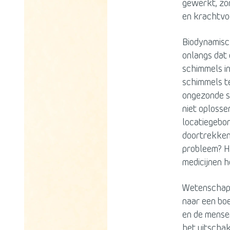
gewerkt, zo
en krachtvoe
Biodynamisc
onlangs dat 
schimmels in
schimmels te
ongezonde si
niet oplosse
locatiegebo
doortrekken 
probleem? Ho
medicijnen h
Wetenschapp
naar een boe
en de mensen
het uitscha