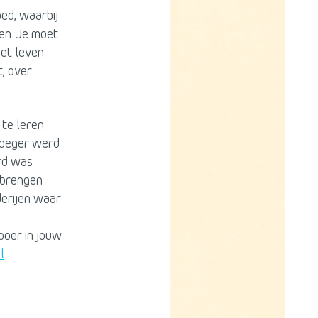
ed, waarbij
en. Je moet
et leven
, over
 te leren
roeger werd
rd was
 brengen
erijen waar
 boer in jouw
l