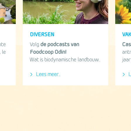
DIVERSEN
VA
hte
Volg
de podcasts van
Cas
 le
Foodcoop Odin!
ant
Wat is biodynamische landbouw...
jaar
Lees meer...
L
p