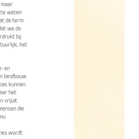
, maar
r te weten
at de term
 dat we de
drukt bij
tuurlijk, het
e- en
van landbouw
 pas kunnen
waar het
 vrijuit
 mensen die
 nu
tmes wordt