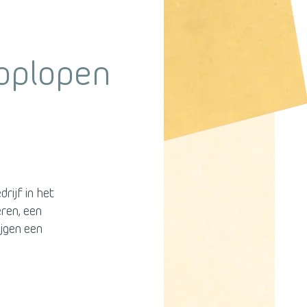
roplopen
rijf in het
eren, een
ijgen een