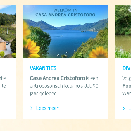
VAKANTIES
DI
hte
Casa Andrea Cristoforo
is een
Vol
 le
antroposofisch kuurhuis dat 90
Foo
jaar geleden...
Wat
Lees meer...
L
p