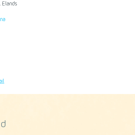
l Elands
ina
od