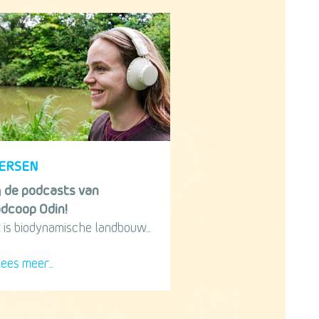
VERSEN
g
de podcasts van
dcoop Odin!
 is biodynamische landbouw...
ees meer...