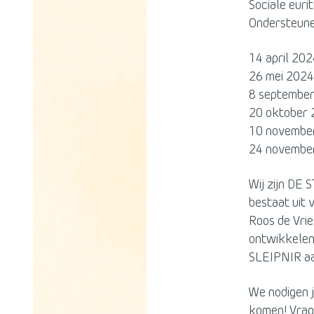
Sociale euri
Ondersteune
14 april 20
26 mei 202
8 septembe
20 oktober
10 novembe
24 novembe
Wij zijn DE 
bestaat uit 
Roos de Vrie
ontwikkelen 
SLEIPNIR aa
We nodigen j
komen! Vrage