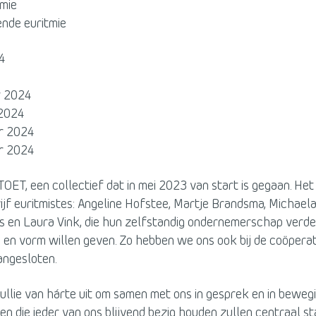
tmie
nde euritmie
24
4
r 2024
 2024
r 2024
r 2024
STOET, een collectief dat in mei 2023 van start is gegaan. Het
vijf euritmistes: Angeline Hofstee, Martje Brandsma, Michae
s en Laura Vink, die hun zelfstandig ondernemerschap verde
en vorm willen geven. Zo hebben we ons ook bij de coöperat
ngesloten.
ullie van hárte uit om samen met ons in gesprek en in beweg
n die ieder van ons blijvend bezig houden zullen centraal s