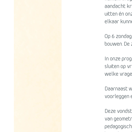
aandacht kr
uitten én o
elkaar kunn
Op 6 zondag
bouwen. De z
In onze pro
sluiten op v
welke vragen
Daarnaast wi
voorleggen e
Deze vondst
van geometr
pedagogisch