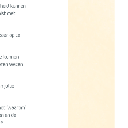
rheid kunnen
mist met
aar op te
te kunnen
voren weten
 jullie
het ‘waarom’
en en de
de