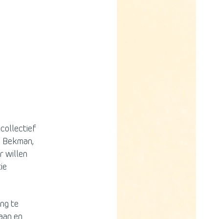
 collectief
la Bekman,
r willen
ie
ing te
taan en