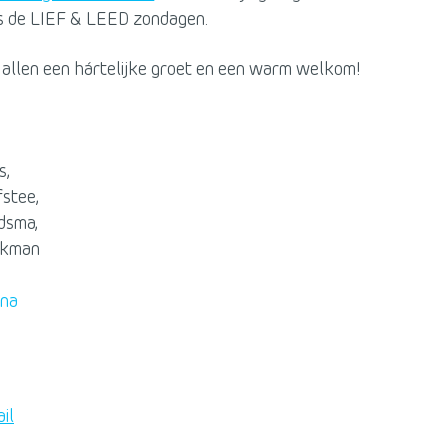
s de LIEF & LEED zondagen.
allen een hártelijke groet en een warm welkom!
s,
fstee,
dsma,
ekman
ina