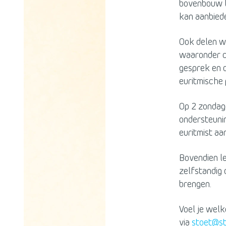
bovenbouw le
kan aanbied
Ook delen we
waaronder c
gesprek en 
euritmische
Op 2 zondag
ondersteuni
euritmist aa
Bovendien le
zelfstandig 
brengen.
Voel je welk
via
stoet@st