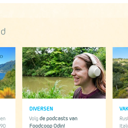
od
DIVERSEN
VA
een
Volg
de podcasts van
Rus
 90
Foodcoop Odin!
Ital