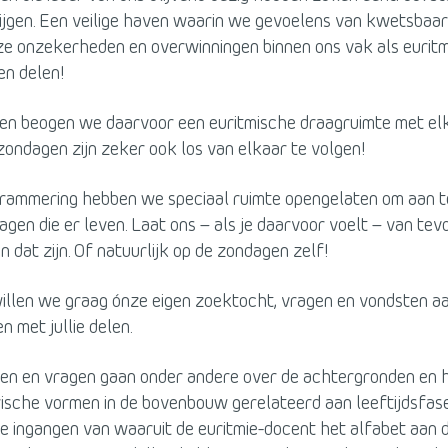
ijgen. Een veilige haven waarin we gevoelens van kwetsbaa
nze onzekerheden en overwinningen binnen ons vak als eurit
en delen!
en beogen we daarvoor een euritmische draagruimte met elk
ondagen zijn zeker ook los van elkaar te volgen!
grammering hebben we speciaal ruimte opengelaten om aan 
ragen die er leven. Laat ons – als je daarvoor voelt – van te
 dat zijn. Of natuurlijk op de zondagen zelf!
llen we graag ónze eigen zoektocht, vragen en vondsten aan
n met jullie delen.
en en vragen gaan onder andere over de achtergronden en 
ische vormen in de bovenbouw gerelateerd aan leeftijdsfas
e ingangen van waaruit de euritmie-docent het alfabet aan 