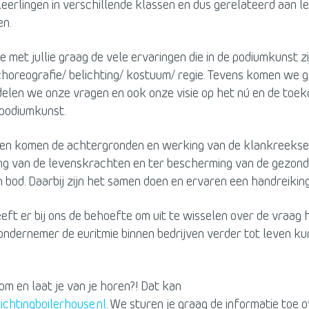
erlingen in verschillende klassen en dus gerelateerd aan le
en.
 met jullie graag de vele ervaringen die in de podiumkunst z
horeografie/ belichting/ kostuum/ regie. Tevens komen we g
delen we onze vragen en ook onze visie op het nú en de toe
 podiumkunst.
en komen de achtergronden en werking van de klankreekse
ng van de levenskrachten en ter bescherming van de gezond
n bod. Daarbij zijn het samen doen en ervaren een handreiking
eft er bij ons de behoefte om uit te wisselen over de vraag 
ondernemer de euritmie binnen bedrijven verder tot leven k
om en laat je van je horen?! Dat kan
ichtingboilerhouse.nl
. We sturen je graag de informatie toe 