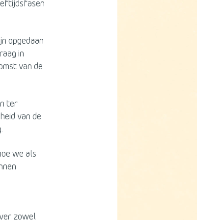
eftijdsfasen
ijn opgedaan
raag in
komst van de
n ter
heid van de
.
hoe we als
unnen
over zowel