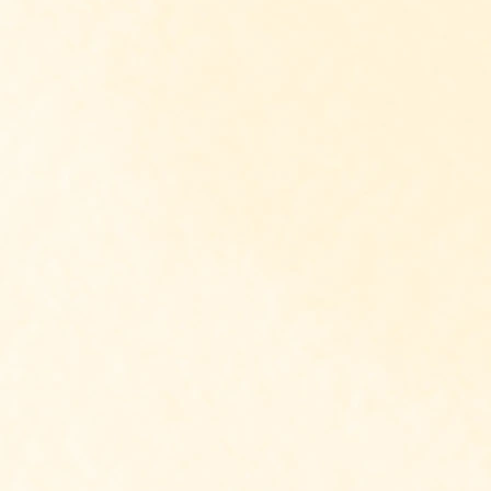
Ontvang Antroposofie Up
Vul je naam en mailadres in en ontvang ie
weken Antroposofie Update. Al meer dan 8
mensen ontvangen gratis deze digitale nie