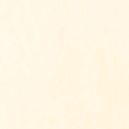
Ontvang Antroposof
Vul je naam en mailadres in en on
weken Antroposofie Update. Al m
mensen ontvangen gratis deze digi
inschrijven voor nie