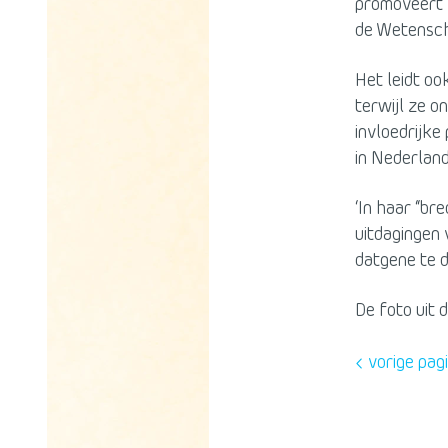
promoveert 
de Wetensch
Het leidt oo
terwijl ze o
invloedrijke 
in Nederland
‘In haar “br
uitdagingen 
datgene te d
De foto uit 
vorige pag