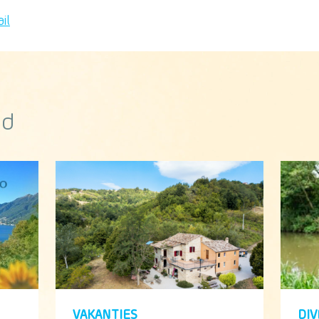
od
VAKANTIES
DI