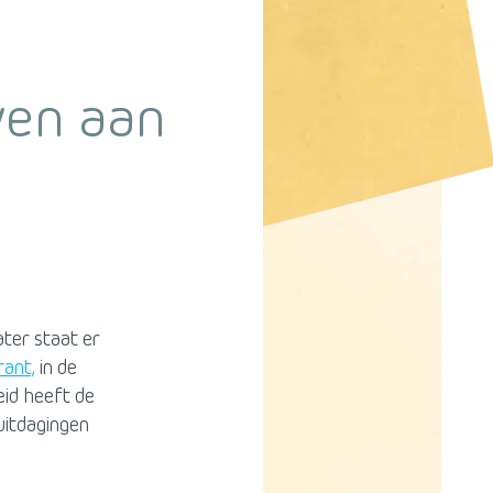
ven aan
ter staat er
rant,
in de
eid heeft de
uitdagingen