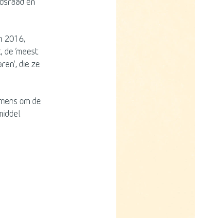
idsraad en
n 2016,
, de ‘meest
ren’, die ze
e mens om de
middel