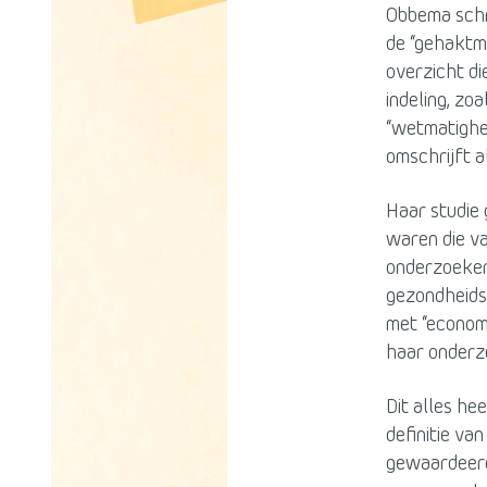
Obbema schri
de “gehaktm
overzicht di
indeling, zo
“wetmatighe
omschrijft a
Haar studie 
waren die va
onderzoeker 
gezondheidse
met “econom
haar onderz
Dit alles he
definitie va
gewaardeerd 