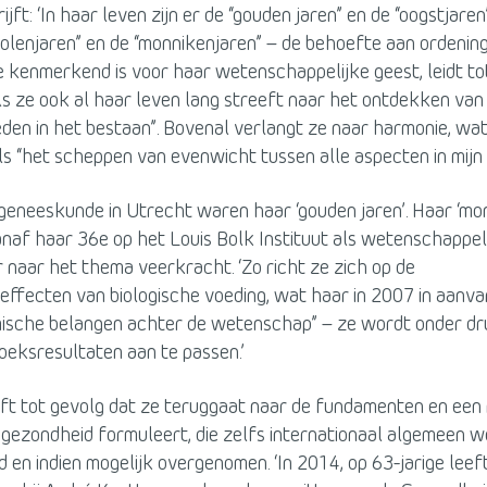
jft: ‘In haar leven zijn er de “gouden jaren” en de “oogstjare
olenjaren” en de “monnikenjaren” – de behoefte aan ordenin
e kenmerkend is voor haar wetenschappelijke geest, leidt to
als ze ook al haar leven lang streeft naar het ontdekken van
den in het bestaan”. Bovenal verlangt ze naar harmonie, wa
ls “het scheppen van evenwicht tussen alle aspecten in mijn l
geneeskunde in Utrecht waren haar ‘gouden jaren’. Haar ‘mo
naf haar 36e op het Louis Bolk Instituut als wetenschappel
naar het thema veerkracht. ‘Zo richt ze zich op de
ffecten van biologische voeding, wat haar in 2007 in aanva
ische belangen achter de wetenschap” – ze wordt onder dr
oeksresultaten aan te passen.’
eft tot gevolg dat ze teruggaat naar de fundamenten en een
n gezondheid formuleert, die zelfs internationaal algemeen 
en indien mogelijk overgenomen. ‘In 2014, op 63-jarige leeft