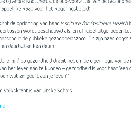
ze bij André Knottnerus, de oud-voorzitter van de Gezondhe
appelijke Raad voor het Regeringsbeleid.’
k tot de oprichting van haar
Institute for Positieve Health
i
ndertussen wordt beschouwd als, en officieel uitgeroepen tot
persoon in de publieke gezondheidszorg’. Dit zijn haar ‘oogstja
 en daarbuiten kan delen.
edere kijk” op gezondheid draait het om de eigen regie van d
van het leven aan te kunnen – gezondheid is voor haar “een 
oen wat zin geeft aan je leven”.’
de Volkskrant is van Jitske Schols.
ina