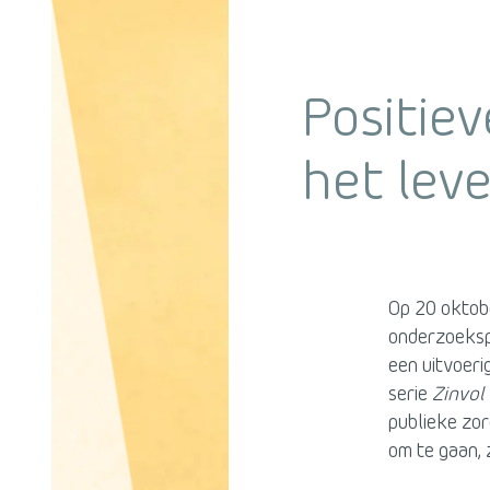
Positie
het lev
Op 20 oktob
onderzoeks
een uitvoeri
serie
Zinvol
publieke zo
om te gaan, 