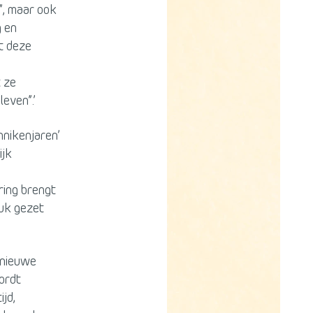
n”, maar ook
g en
t deze
t ze
even”.’
nnikenjaren’
ijk
ring brengt
uk gezet
 nieuwe
wordt
ijd,