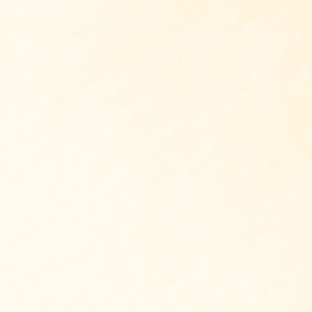
Ontvang Antropo
Vul je naam en mailadres i
weken Antroposofie Update
mensen ontvangen gratis de
inschrijven voo
Ik ben al aangeme