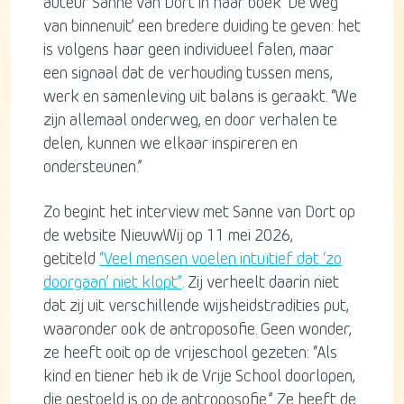
auteur Sanne van Dort in haar boek ‘De weg
van binnenuit’ een bredere duiding te geven: het
is volgens haar geen individueel falen, maar
een signaal dat de verhouding tussen mens,
werk en samenleving uit balans is geraakt. “We
zijn allemaal onderweg, en door verhalen te
delen, kunnen we elkaar inspireren en
ondersteunen.”
Zo begint het interview met Sanne van Dort op
de website NieuwWij op 11 mei 2026,
getiteld
“Veel mensen voelen intuïtief dat ‘zo
doorgaan’ niet klopt”
. Zij verheelt daarin niet
dat zij uit verschillende wijsheidstradities put,
waaronder ook de antroposofie. Geen wonder,
ze heeft ooit op de vrijeschool gezeten: “Als
kind en tiener heb ik de Vrije School doorlopen,
die gestoeld is op de antroposofie.” Ze heeft de