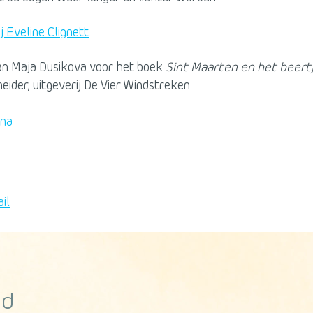
ij Eveline Clignett
.
van Maja Dusikova voor het boek
Sint Maarten en het beert
eider, uitgeverij De Vier Windstreken.
ina
od