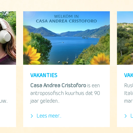
VAKANTIES
VA
Casa Andrea Cristoforo
is een
Rus
antroposofisch kuurhuis dat 90
Ital
w...
jaar geleden...
marc
Lees meer...
L