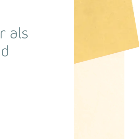
 als
jd