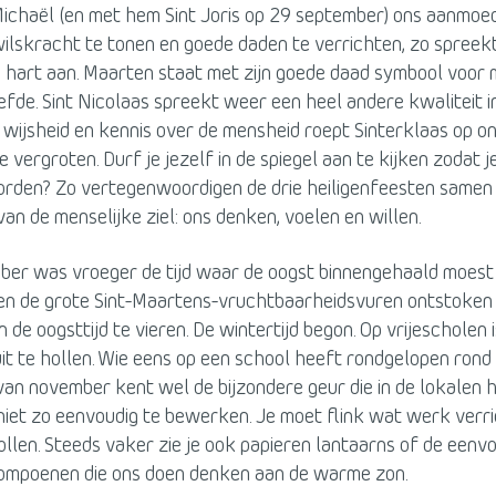
ichaël (en met hem Sint Joris op 29 september) ons aanmoed
lskracht te tonen en goede daden te verrichten, zo spreekt
 hart aan. Maarten staat met zijn goede daad symbool voor
efde. Sint Nicolaas spreekt weer een heel andere kwaliteit i
n wijsheid en kennis over de mensheid roept Sinterklaas op o
e vergroten. Durf je jezelf in de spiegel aan te kijken zodat 
rden? Zo vertegenwoordigen de drie heiligenfeesten samen 
van de menselijke ziel: ons denken, voelen en willen.
er was vroeger de tijd waar de oogst binnengehaald moest z
g en de grote Sint-Maartens-vruchtbaarheidsvuren ontstoke
 de oogsttijd te vieren. De wintertijd begon. Op vrijescholen i
it te hollen. Wie eens op een school heeft rondgelopen rond
an november kent wel de bijzondere geur die in de lokalen 
 niet zo eenvoudig te bewerken. Je moet flink wat werk verr
hollen. Steeds vaker zie je ook papieren lantaarns of de eenv
mpoenen die ons doen denken aan de warme zon.