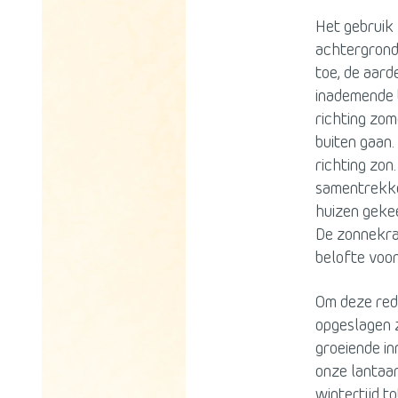
Het gebruik 
achtergrondg
toe, de aard
inademende b
richting zom
buiten gaan. 
richting zon
samentrekke
huizen gekee
De zonnekra
belofte voor
Om deze rede
opgeslagen 
groeiende in
onze lantaa
wintertijd t