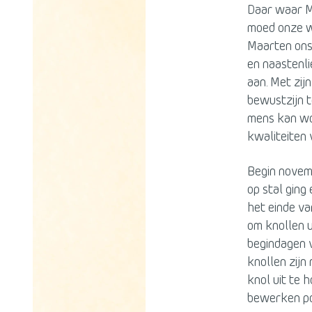
Daar waar M
moed onze wi
Maarten ons
en naastenli
aan. Met zij
bewustzijn t
mens kan wo
kwaliteiten 
Begin novemb
op stal gin
het einde van
om knollen u
begindagen v
knollen zijn
knol uit te 
bewerken po