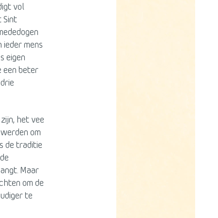
igt vol
 Sint
 mededogen
n ieder mens
ns eigen
je een beter
drie
ijn, het vee
n werden om
s de traditie
 de
hangt. Maar
ichten om de
oudiger te