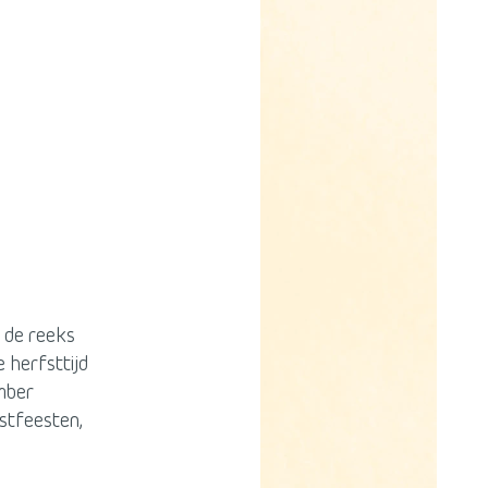
n de reeks
e herfsttijd
ember
stfeesten,