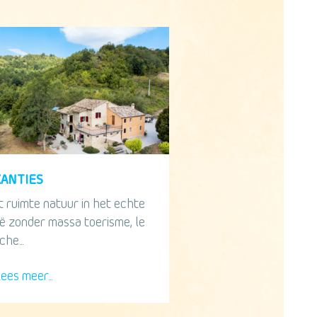
KANTIES
t ruimte natuur in het echte
ië zonder massa toerisme, le
he...
ees meer...