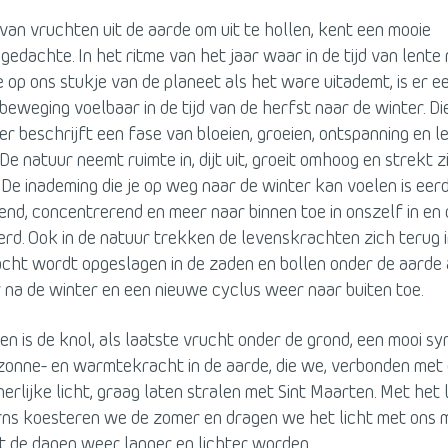
van vruchten uit de aarde om uit te hollen, kent een mooie
edachte. In het ritme van het jaar waar in de tijd van lente
e op ons stukje van de planeet als het ware uitademt, is er e
eweging voelbaar in de tijd van de herfst naar de winter. Di
er beschrijft een fase van bloeien, groeien, ontspanning en le
De natuur neemt ruimte in, dijt uit, groeit omhoog en strekt z
. De inademing die je op weg naar de winter kan voelen is eer
nd, concentrerend en meer naar binnen toe in onszelf in e
rd. Ook in de natuur trekken de levenskrachten zich terug i
cht wordt opgeslagen in de zaden en bollen onder de aarde 
 na de winter en een nieuwe cyclus weer naar buiten toe.
n is de knol, als laatste vrucht onder de grond, een mooi s
zonne- en warmtekracht in de aarde, die we, verbonden met 
nerlijke licht, graag laten stralen met Sint Maarten. Met het l
rns koesteren we de zomer en dragen we het licht met ons m
ot de dagen weer langer en lichter worden.