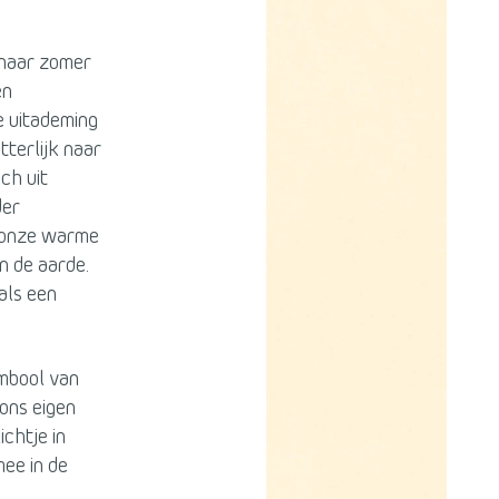
 naar zomer
en
e uitademing
tterlijk naar
ich uit
der
n onze warme
n de aarde.
als een
ymbool van
ons eigen
ichtje in
ee in de