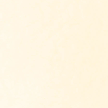
Ontvang Antropo
Vul je naam en mailadres i
weken Antroposofie Update
mensen ontvangen gratis de
inschrijven voo
Ik ben al aangeme