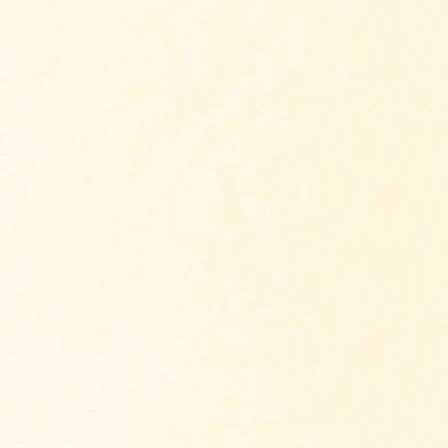
Ontvang Antroposofie Up
Vul je naam en mailadres in en ontvang ie
weken Antroposofie Update. Al meer dan 
mensen ontvangen gratis deze digitale nie