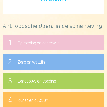
Antroposofie doen... in de samenleving
1
Opvoeding en onderwijs
2
Zorg en welzijn
3
Landbouw en voeding
4
Kunst en cultuur