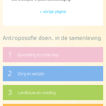
vorige pagina
Antroposofie doen... in de samenleving
1
Opvoeding en onderwijs
2
Zorg en welzijn
3
Landbouw en voeding