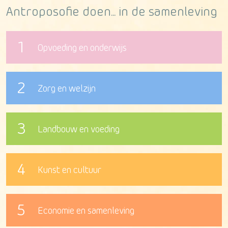
Antroposofie doen... in de samenleving
1
Opvoeding en onderwijs
2
Zorg en welzijn
3
Landbouw en voeding
4
Kunst en cultuur
5
Economie en samenleving