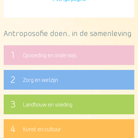
Antroposofie doen... in de samenleving
1
Opvoeding en onderwijs
2
Zorg en welzijn
3
Landbouw en voeding
4
Kunst en cultuur