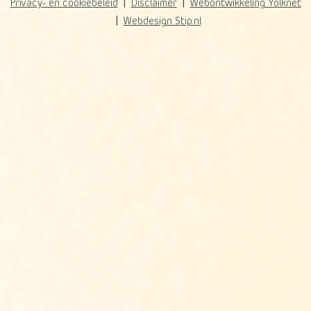
Privacy- en cookiebeleid
Disclaimer
Webontwikkeling Yolknet
Webdesign Stip.nl