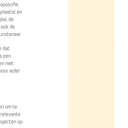
roposofie.
 plaatst en
jke, de
 ook de
unstenaar.
e dat
rs een
sen met
voor ieder
ren om te
 relevante
rojecten op