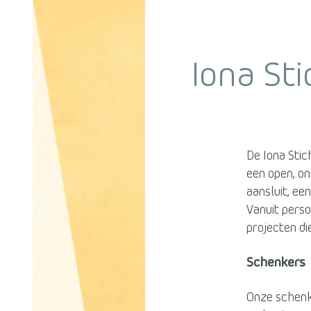
Iona Sti
De Iona Stic
een open, on
aansluit, ee
Vanuit pers
projecten di
Schenkers
Onze schenk