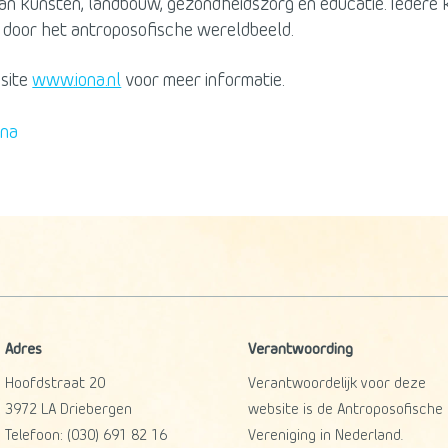
van kunsten, landbouw, gezondheidszorg en educatie. Iedere
 door het antroposofische wereldbeeld.
 site
www.iona.nl
voor meer informatie.
ina
Adres
Verantwoording
Hoofdstraat 20
Verantwoordelijk voor deze
3972 LA
Driebergen
website is de Antroposofische
Telefoon:
(030) 691 82 16
Vereniging in Nederland.