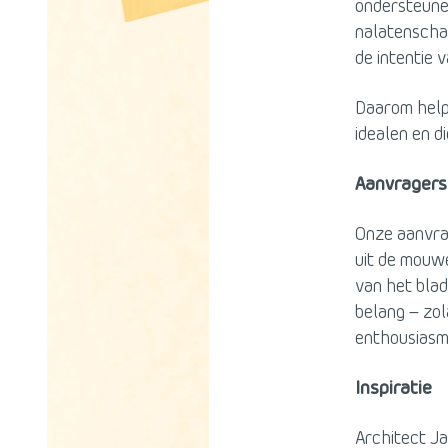
ondersteunen
nalatenschap
de intentie 
Daarom helpe
idealen en di
Aanvragers
Onze aanvra
uit de mouwe
van het blad
belang – zol
enthousiasme
Inspiratie
Architect Ja