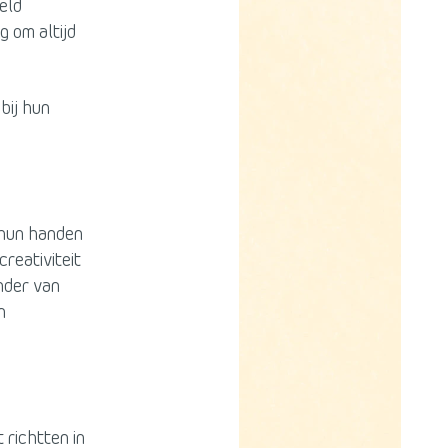
eld
g om altijd
bij hun
 hun handen
reativiteit
inder van
n
 richtten in