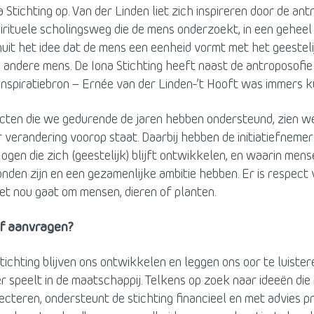
 Stichting op. Van der Linden liet zich inspireren door de ant
pirituele scholingsweg die de mens onderzoekt, in een geheel
uit het idee dat de mens een eenheid vormt met het geesteli
 andere mens. De Iona Stichting heeft naast de antroposofie
inspiratiebron – Ernée van der Linden-’t Hooft was immers k
jecten die we gedurende de jaren hebben ondersteund, zien w
 verandering voorop staat. Daarbij hebben de initiatiefneme
ogen die zich (geestelijk) blijft ontwikkelen, en waarin men
nden zijn en een gezamenlijke ambitie hebben. Er is respect 
 het nou gaat om mensen, dieren of planten.
f aanvragen?
stichting blijven ons ontwikkelen en leggen ons oor te luiste
 speelt in de maatschappij. Telkens op zoek naar ideeën die
ecteren, ondersteunt de stichting financieel en met advies p