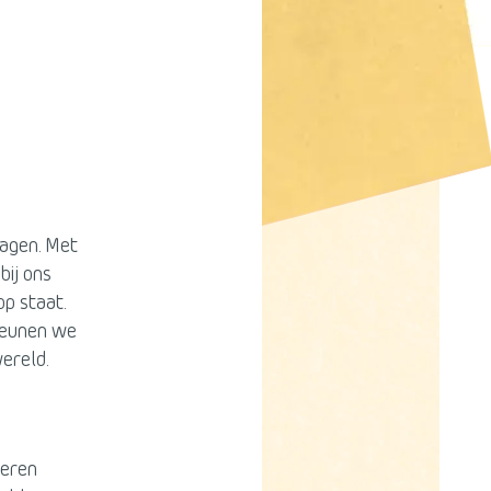
ragen. Met
bij ons
op staat.
teunen we
ereld.
deren