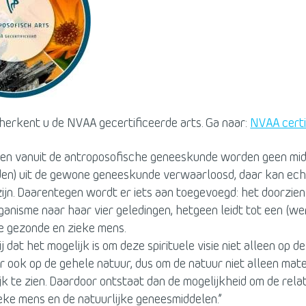
 herkent u de NVAA gecertificeerde arts. Ga naar:
NVAA certi
ken vanuit de antroposofische geneeskunde worden geen mi
den) uit de gewone geneeskunde verwaarloosd, daar kan ech
ijn. Daarentegen wordt er iets aan toegevoegd: het doorzien
ganisme naar haar vier geledingen, hetgeen leidt tot een (wer
e gezonde en zieke mens.
j dat het mogelijk is om deze spirituele visie niet alleen op d
 ook op de gehele natuur, dus om de natuur niet alleen mat
jk te zien. Daardoor ontstaat dan de mogelijkheid om de rela
eke mens en de natuurlijke geneesmiddelen.”