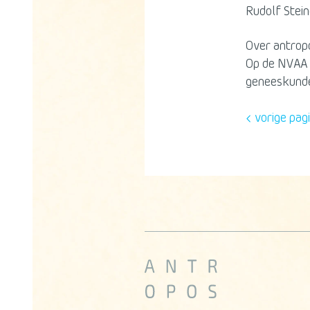
Rudolf Stein
Over antrop
Op de NVAA 
geneeskunde
vorige pag