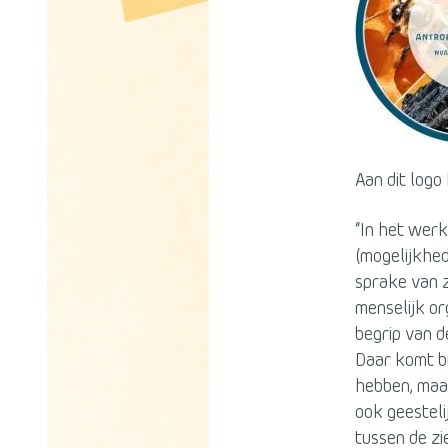
Aan dit logo
“In het wer
(mogelijkhe
sprake van z
menselijk or
begrip van d
Daar komt bi
hebben, maar
ook geesteli
tussen de zi