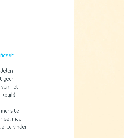
ficaat
ddelen
t geen
 van het
kelijk)
e mens te
erieel maar
tie te vinden