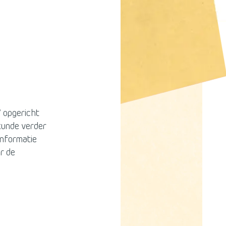
7 opgericht
skunde verder
informatie
r de