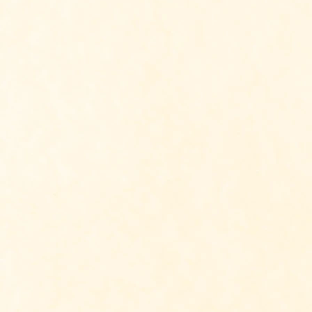
Ontvang Antroposofie Up
Vul je naam en mailadres in en ontvang ie
weken Antroposofie Update. Al meer dan 8
mensen ontvangen gratis deze digitale nie