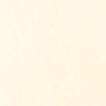
Ontvang Antroposof
Vul je naam en mailadres in en on
weken Antroposofie Update. Al m
mensen ontvangen gratis deze digi