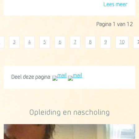
Lees meer
Pagina 1 van 12
2
3
4
5
6
7
8
9
10
Deel deze pagina:
Opleiding en nascholing